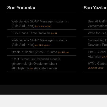
Son Yorumlar
Son Yazılar
Web Service SOAP Message İmzalama
Best AI Girlfr
(Akis Akıllı Kart)
Conversation
için
utku yaşar
EBS Finans Temel Tabloları
Write for us 
için
B
Web Service SOAP Message İmzalama
CameraBag Ph
(Akis Akıllı Kart)
Download Fre
için
Süleyman
Oracle Kullanıcı Şifresi Sıfırlama
EBS – Genel
için
kürşat
Atamaları
25 
SMTP sunucusu üzerinden e-posta
göndermek için Oracle veritabanı
HTML Görüntü
etkinleştirme
dedicated server
Temmuz 2020
için