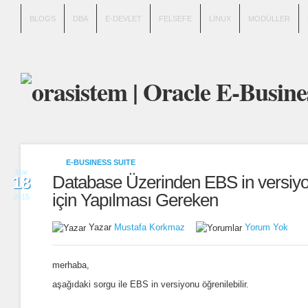
BLOGS
DBA
E-DEVLET
FELSEFE
LINUX
MODÜLLER
E-BUSINESS SUITE
Mar
Database Üzerinden EBS in versiyo
18
için Yapılması Gereken
2015
Yazar
Mustafa Korkmaz
Yorum Yok
merhaba,
aşağıdaki sorgu ile EBS in versiyonu öğrenilebilir.