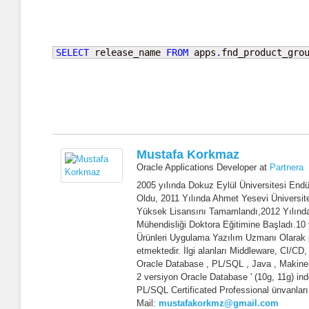
SELECT
 release_name 
FROM
 apps
.
fnd_product_gro
Mustafa Korkmaz
Oracle Applications Developer
at
Partnera
2005 yılında Dokuz Eylül Üniversitesi End
Oldu, 2011 Yılında Ahmet Yesevi Üniversite
Yüksek Lisansını Tamamlandı,2012 Yılında
Mühendisliği Doktora Eğitimine Başladı.10 
Ürünleri Uygulama Yazılım Uzmanı Olarak 
etmektedir. İlgi alanları Middleware, CI/CD,
Oracle Database , PL/SQL , Java , Makine 
2 versiyon Oracle Database ' (10g, 11g) in
PL/SQL Certificated Professional ünvanları
Mail:
mustafakorkmz@gmail.com