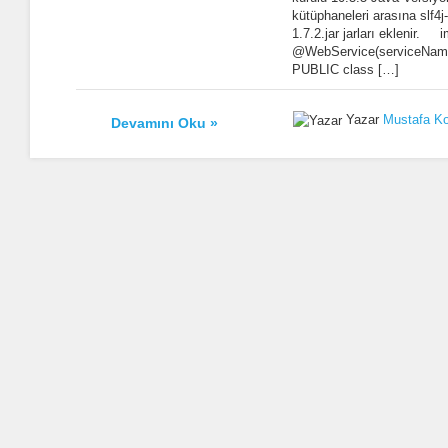
kütüphaneleri arasına slf4j-a
1.7.2.jar jarları eklenir. 
@WebService(serviceN
PUBLIC class […]
Yazar
Mustafa K
Devamını Oku »