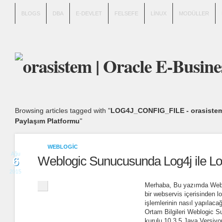
BLOGS
DBA
E-DEVLET
FELSEFE
LINUX
MODÜLLER
Browsing articles tagged with "
LOG4J_CONFIG_FILE - orasistem 
Paylaşım Platformu
"
WEBLOGIC
Ağu
Weblogic Sunucusunda Log4j ile L
6
2015
Merhaba, Bu yazımda Webl
bir webservis içerisinden l
işlemlerinin nasıl yapılac
Ortam Bilgileri Weblogic S
kurulu 10.3.5 Java Versiyo