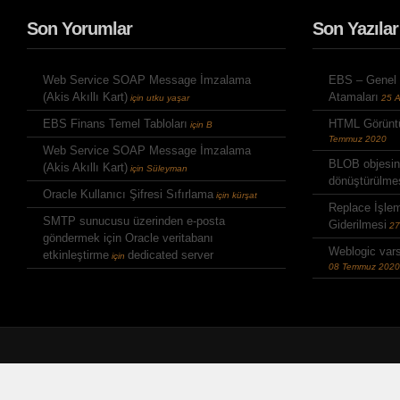
Son Yorumlar
Son Yazılar
Web Service SOAP Message İmzalama
EBS – Genel
(Akis Akıllı Kart)
Atamaları
için
utku yaşar
25 
EBS Finans Temel Tabloları
HTML Görüntü
için
B
Temmuz 2020
Web Service SOAP Message İmzalama
BLOB objesin
(Akis Akıllı Kart)
için
Süleyman
dönüştürülme
Oracle Kullanıcı Şifresi Sıfırlama
için
kürşat
Replace İşle
SMTP sunucusu üzerinden e-posta
Giderilmesi
27
göndermek için Oracle veritabanı
Weblogic varsa
etkinleştirme
dedicated server
için
08 Temmuz 2020