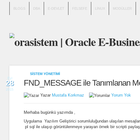
BLOGS
DBA
E-DEVLET
FELSEFE
LINUX
MODÜLLER
SISTEM YÖNETIMI
Eyl
FND_MESSAGE ile Tanımlanan Me
28
2015
Yazar
Mustafa Korkmaz
Yorum Yok
Merhaba bugünkü yazımda ,
Uygulama Yazılım Geliştirici sorumluluğundan ulaşılan mesajlar
pl sql ile ulaşıp görüntülenmeye yarayan örnek bir scripti payl