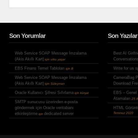
Son Yorumlar
Son Yazılar
Web Service SOAP Message İmzalama
Best AI Girlfr
(Akis Akıllı Kart)
Conversation
için
utku yaşar
EBS Finans Temel Tabloları
Write for us 
için
B
Web Service SOAP Message İmzalama
CameraBag Ph
(Akis Akıllı Kart)
Download Fre
için
Süleyman
Oracle Kullanıcı Şifresi Sıfırlama
EBS – Genel
için
kürşat
Atamaları
25 
SMTP sunucusu üzerinden e-posta
göndermek için Oracle veritabanı
HTML Görüntü
etkinleştirme
dedicated server
Temmuz 2020
için