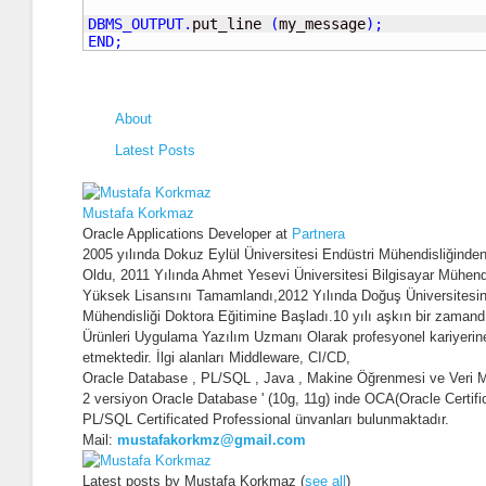
DBMS_OUTPUT
.
put_line 
(
my_message
)
;
END
;
About
Latest Posts
Mustafa Korkmaz
Oracle Applications Developer
at
Partnera
2005 yılında Dokuz Eylül Üniversitesi Endüstri Mühendisliğind
Oldu, 2011 Yılında Ahmet Yesevi Üniversitesi Bilgisayar Mühend
Yüksek Lisansını Tamamlandı,2012 Yılında Doğuş Üniversitesin
Mühendisliği Doktora Eğitimine Başladı.10 yılı aşkın bir zamand
Ürünleri Uygulama Yazılım Uzmanı Olarak profesyonel kariyeri
etmektedir. İlgi alanları Middleware, CI/CD,
Oracle Database , PL/SQL , Java , Makine Öğrenmesi ve Veri Mad
2 versiyon Oracle Database ' (10g, 11g) inde OCA(Oracle Certifi
PL/SQL Certificated Professional ünvanları bulunmaktadır.
Mail:
mustafakorkmz@gmail.com
Latest posts by Mustafa Korkmaz
(
see all
)