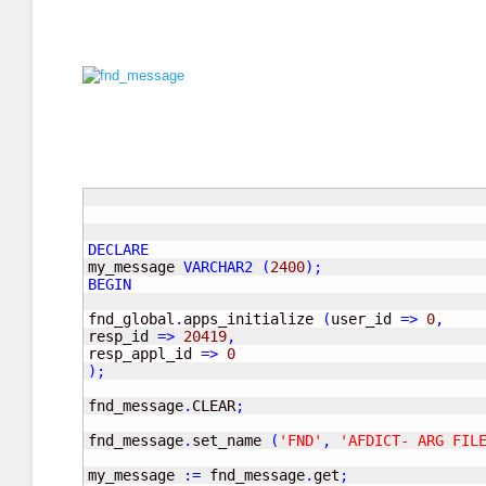
DECLARE
my_message 
VARCHAR2
(
2400
)
;
BEGIN
fnd_global
.
apps_initialize 
(
user_id 
=>
0
,
resp_id 
=>
20419
,
resp_appl_id 
=>
0
)
;
fnd_message
.
CLEAR
;
fnd_message
.
set_name 
(
'FND'
,
'AFDICT- ARG FIL
my_message 
:=
 fnd_message
.
get
;